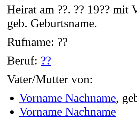
Heirat am ??. ?? 19?? mi
geb. Geburtsname.
Rufname: ??
Beruf:
??
Vater/Mutter von:
Vorname Nachname
, ge
Vorname Nachname