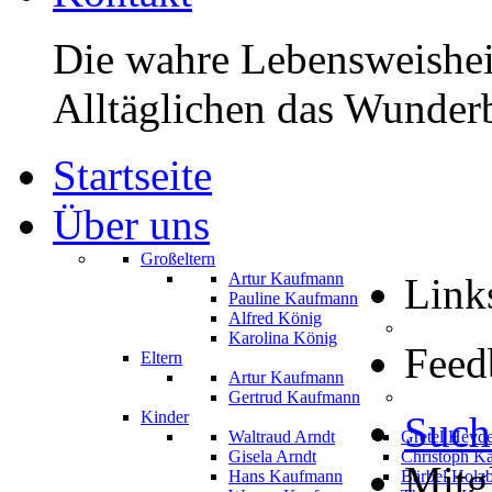
Die wahre Lebensweisheit
Alltäglichen das Wunderb
Startseite
Über uns
Großeltern
Artur Kaufmann
Link
Pauline Kaufmann
Alfred König
Karolina König
Feed
Eltern
Artur Kaufmann
Gertrud Kaufmann
Kinder
Such
Waltraud Arndt
Gretel Heyd
Gisela Arndt
Christoph K
Mitg
Hans Kaufmann
Bärbel Holz