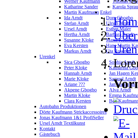
Werner Kaufmann
Thomas Kau
Katharine Sander
Karola Spra
Martin Kaufmann
Enkel
Hom
Ida Arndt
Dora Gbogbo
Stefan Arndt
Ulrich Arndt
Ursel Arndt
Esther Maier
Über
Hertha Arndt
Barbara Arndt
Susanne Kloke
Marei Kaufman
Uren
Eva Kersten
Hans Martin K
Markus Arndt
Uta Rosenau
Urenkel
Lore
Sica Gbogbo
Sophia Arndt
Peter Kloke
Katharina Gb
Hannah Arndt
Jan Hagen Ker
Marie Kloke
Samuel Arndt
Vor
Ariane ???
Jan Kaufmann
Akpene Gbogbo
Alva Arndt
Martin Kloke
Emma Kaufm
Clara Kersten
Ben Kaufman
Autobahn Produktionen
Dörte Kaufmann Strickaccessoires
Jonas Kaufmann 1&1 ProfiSeller
Ursel Arndt Textilkunst
Kontakt
Gästebuch