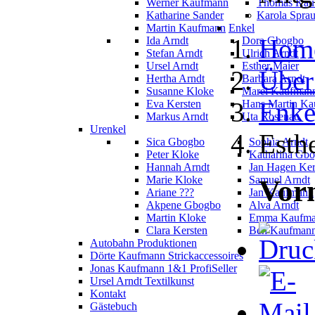
Werner Kaufmann
Thomas Kau
Katharine Sander
Karola Spra
Martin Kaufmann
Enkel
Hom
Ida Arndt
Dora Gbogbo
Stefan Arndt
Ulrich Arndt
Ursel Arndt
Esther Maier
Über
Hertha Arndt
Barbara Arndt
Susanne Kloke
Marei Kaufman
Enke
Eva Kersten
Hans Martin K
Markus Arndt
Uta Rosenau
Urenkel
Esth
Sica Gbogbo
Sophia Arndt
Peter Kloke
Katharina Gb
Hannah Arndt
Jan Hagen Ker
Marie Kloke
Samuel Arndt
Vor
Ariane ???
Jan Kaufmann
Akpene Gbogbo
Alva Arndt
Martin Kloke
Emma Kaufm
Clara Kersten
Ben Kaufman
Autobahn Produktionen
Dörte Kaufmann Strickaccessoires
Jonas Kaufmann 1&1 ProfiSeller
Ursel Arndt Textilkunst
Kontakt
Gästebuch