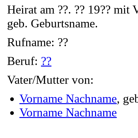
Heirat am ??. ?? 19?? mi
geb. Geburtsname.
Rufname: ??
Beruf:
??
Vater/Mutter von:
Vorname Nachname
, ge
Vorname Nachname