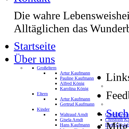
Die wahre Lebensweisheit
Alltäglichen das Wunderb
Startseite
Über uns
Großeltern
Artur Kaufmann
Link
Pauline Kaufmann
Alfred König
Karolina König
Feed
Eltern
Artur Kaufmann
Gertrud Kaufmann
Kinder
Such
Waltraud Arndt
Gretel Heyd
Gisela Arndt
Christoph K
Mitg
Hans Kaufmann
Bärbel Holz