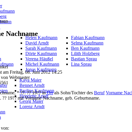
er
aufmann
berg
mann
fmann
u
e Nachname
Helen Kaufmann
Fabian Kaufmann
David Arndt
Selma Kaufmann
Sarah Kaufmann
Ben Kaufmann
Dörte Kaufmann
Lilith Holzberg
n
Verena Häußel
Bastian Sprau
aufmann
Michel Kaufmann
Lina Sprau
Enkel
Jonas Kaufmann
ht am Freitag, 08. Juni 2012 14:25
 von Webmaster
Kaya Maier
15561
ogbo
Bennet Arndt
sten
Pauline Kaufmann
hname, * ??. ?? 19?? in
Ort
als Sohn/Tochter des
Beruf
Vorname Nac
Henriette Arndt
?. ?? 19?? mit Vorname Nachname, geb. Geburtsname.
Georg Maier
Lorenz Arndt
ann
n
 von: