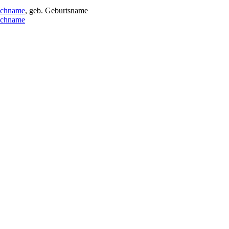
achname
, geb. Geburtsname
achname