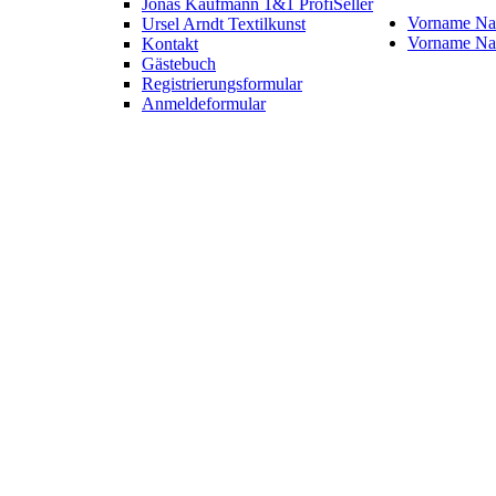
Jonas Kaufmann 1&1 ProfiSeller
Vorname N
Ursel Arndt Textilkunst
Vorname N
Kontakt
Gästebuch
Registrierungsformular
Anmeldeformular