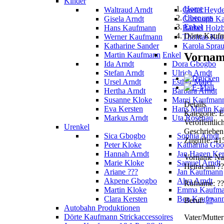
Kinder
Home
Waltraud Arndt
Gretel Heyd
Über uns
Gisela Arndt
Christoph K
Enkel
Hans Kaufmann
Bärbel Holz
Dörte Kauf
Werner Kaufmann
Thomas Kau
Katharine Sander
Karola Spra
Vornam
Martin Kaufmann
Enkel
Ida Arndt
Dora Gbogbo
Stefan Arndt
Ulrich Arndt
Ursel Arndt
Esther Maier
Hertha Arndt
Barbara Arndt
Susanne Kloke
Marei Kaufman
Details
Eva Kersten
Hans Martin K
Kategorie: 
Markus Arndt
Uta Rosenau
Veröffentlic
Urenkel
Geschrieben
Sica Gbogbo
Sophia Arndt
Zugriffe: 4
Peter Kloke
Katharina Gb
Hannah Arndt
Jan Hagen Ker
V
orname Nac
Marie Kloke
Samuel Arndt
Heirat am ?
Ariane ???
Jan Kaufmann
Akpene Gbogbo
Alva Arndt
Rufname: ??
Martin Kloke
Emma Kaufm
Clara Kersten
Ben Kaufman
Beruf:
??
Autobahn Produktionen
Dörte Kaufmann Strickaccessoires
Vater/Mutter