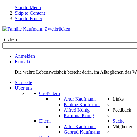
Skip to Menu
Skip to Content
Skip to Footer
Suchen
Anmelden
Kontakt
Die wahre Lebensweisheit besteht darin, im Alltäglichen das 
Startseite
Über uns
Großeltern
Artur Kaufmann
Links
Pauline Kaufmann
Alfred König
Feedback
Karolina König
Eltern
Suche
Artur Kaufmann
Mitglieder
Gertrud Kaufmann