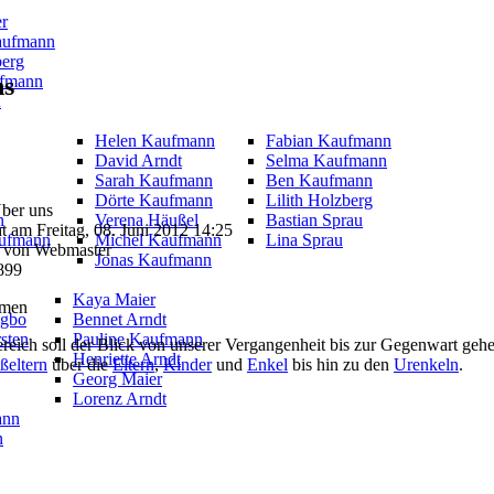
er
aufmann
berg
ns
fmann
u
Helen Kaufmann
Fabian Kaufmann
David Arndt
Selma Kaufmann
Sarah Kaufmann
Ben Kaufmann
Dörte Kaufmann
Lilith Holzberg
Über uns
n
Verena Häußel
Bastian Sprau
ht am Freitag, 08. Juni 2012 14:25
aufmann
Michel Kaufmann
Lina Sprau
 von Webmaster
Jonas Kaufmann
899
Kaya Maier
ogbo
Bennet Arndt
sten
Pauline Kaufmann
reich soll der Blick von unserer Vergangenheit bis zur Gegenwart ge
Henriette Arndt
ßeltern
über die
Eltern
,
Kinder
und
Enkel
bis hin zu den
Urenkeln
.
Georg Maier
Lorenz Arndt
ann
n