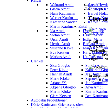
Kinder
Home
Waltraud Arndt
Gretel Heyd
Über uns
Gisela Arndt
Christoph K
Hans Kaufmann
Bärbel Holz
Über u
Werner Kaufmann
Thomas Kau
Katharine Sander
Karola Spra
Martin Kaufmann
Enkel
Ida Arndt
Dora Gbogbo
Stefan Arndt
Ulrich Arndt
Ursel Arndt
Esther Maier
Details
Hertha Arndt
Barbara Arndt
Kategorie: 
Susanne Kloke
Marei Kaufman
Veröffentlic
Eva Kersten
Hans Martin K
Geschrieben
Markus Arndt
Uta Rosenau
Zugriffe: 19
Urenkel
Sica Gbogbo
Sophia Arndt
Peter Kloke
Katharina Gb
Hannah Arndt
Jan Hagen Ker
I
n diesem Be
Marie Kloke
Samuel Arndt
von den
Gro
Ariane ???
Jan Kaufmann
Akpene Gbogbo
Alva Arndt
Martin Kloke
Emma Kaufm
Clara Kersten
Ben Kaufman
Autobahn Produktionen
Dörte Kaufmann Strickaccessoires