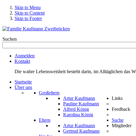
Skip to Menu
Skip to Content
Skip to Footer
Suchen
Anmelden
Kontakt
Die wahre Lebensweisheit besteht darin, im Alltäglichen das 
Startseite
Über uns
Großeltern
Artur Kaufmann
Links
Pauline Kaufmann
Alfred König
Feedback
Karolina König
Eltern
Suche
Artur Kaufmann
Mitglieder
Gertrud Kaufmann