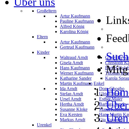
Über uns
Großeltern
Artur Kaufmann
Link
Pauline Kaufmann
Alfred König
Karolina König
Feed
Eltern
Artur Kaufmann
Gertrud Kaufmann
Kinder
Such
Waltraud Arndt
Gretel Heyd
Gisela Arndt
Christoph K
Mitg
Hans Kaufmann
Bärbel Holz
Werner Kaufmann
Thomas Kau
Katharine Sander
Karola Spra
Martin Kaufmann
Enkel
Hom
Ida Arndt
Dora Gbogbo
Stefan Arndt
Ulrich Arndt
Ursel Arndt
Esther Maier
Über
Hertha Arndt
Barbara Arndt
Susanne Kloke
Marei Kaufman
Uren
Eva Kersten
Hans Martin K
Markus Arndt
Uta Rosenau
Urenkel