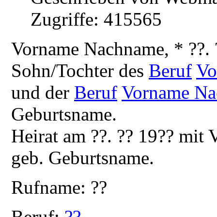
Zugriffe: 415565
V
orname Nachname, * ??. 
Sohn/Tochter des
Beruf
Vo
und der
Beruf
Vorname N
Geburtsname.
Heirat am ??. ?? 19?? mi
geb. Geburtsname.
Rufname: ??
Beruf:
??