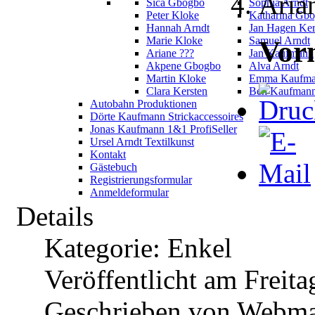
Aria
Sica Gbogbo
Sophia Arndt
Peter Kloke
Katharina Gb
Hannah Arndt
Jan Hagen Ker
Marie Kloke
Samuel Arndt
Vor
Ariane ???
Jan Kaufmann
Akpene Gbogbo
Alva Arndt
Martin Kloke
Emma Kaufm
Clara Kersten
Ben Kaufman
Autobahn Produktionen
Dörte Kaufmann Strickaccessoires
Jonas Kaufmann 1&1 ProfiSeller
Ursel Arndt Textilkunst
Kontakt
Gästebuch
Registrierungsformular
Anmeldeformular
Details
Kategorie: Enkel
Veröffentlicht am Freita
Geschrieben von Webma