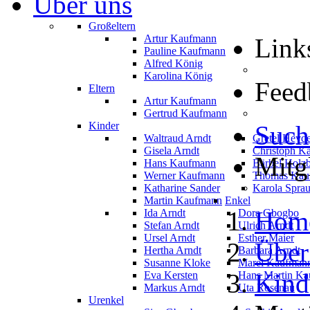
Über uns
Großeltern
Artur Kaufmann
Link
Pauline Kaufmann
Alfred König
Karolina König
Feed
Eltern
Artur Kaufmann
Gertrud Kaufmann
Kinder
Such
Waltraud Arndt
Gretel Heyd
Gisela Arndt
Christoph K
Mitg
Hans Kaufmann
Bärbel Holz
Werner Kaufmann
Thomas Kau
Katharine Sander
Karola Spra
Martin Kaufmann
Enkel
Hom
Ida Arndt
Dora Gbogbo
Stefan Arndt
Ulrich Arndt
Ursel Arndt
Esther Maier
Über
Hertha Arndt
Barbara Arndt
Susanne Kloke
Marei Kaufman
Kind
Eva Kersten
Hans Martin K
Markus Arndt
Uta Rosenau
Urenkel