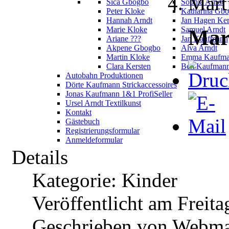
Mart
Sica Gbogbo
Sophia Arndt
Peter Kloke
Katharina Gb
Hannah Arndt
Jan Hagen Ker
Marie Kloke
Samuel Arndt
Mar
Ariane ???
Jan Kaufmann
Akpene Gbogbo
Alva Arndt
Martin Kloke
Emma Kaufm
Clara Kersten
Ben Kaufman
Autobahn Produktionen
Dörte Kaufmann Strickaccessoires
Jonas Kaufmann 1&1 ProfiSeller
Ursel Arndt Textilkunst
Kontakt
Gästebuch
Registrierungsformular
Anmeldeformular
Details
Kategorie: Kinder
Veröffentlicht am Freita
Geschrieben von Webma